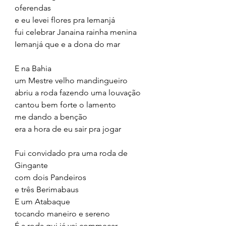
oferendas
e eu levei flores pra Iemanjá
fui celebrar Janaina rainha menina
Iemanjá que e a dona do mar
E na Bahia
um Mestre velho mandingueiro
abriu a roda fazendo uma louvação
cantou bem forte o lamento
me dando a benção
era a hora de eu sair pra jogar
Fui convidado pra uma roda de 
Gingante
com dois Pandeiros
e três Berimabaus
E um Atabaque
tocando maneiro e sereno
É a roda qui já vai commeçar