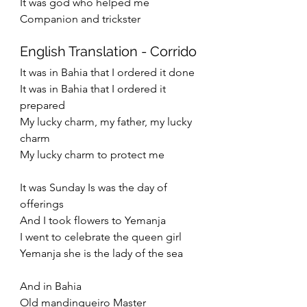
It was god who helped me
Companion and trickster
English Translation - Corrido
It was in Bahia that I ordered it done
It was in Bahia that I ordered it 
prepared
My lucky charm, my father, my lucky 
charm
My lucky charm to protect me 
It was Sunday Is was the day of 
offerings
And I took flowers to Yemanja
I went to celebrate the queen girl
Yemanja she is the lady of the sea
And in Bahia
Old mandingueiro Master