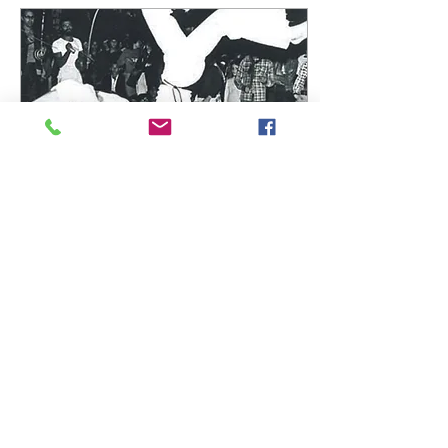
Dec 1, 2023
∙
1
min
Capoeira Music - Bahia
que tem dende
Capoeira Music - Bahia
que tem dende (with lyrics
and translation / com
letras)