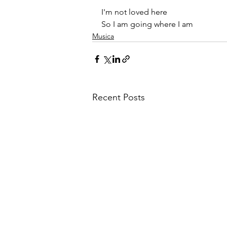
I'm not loved here
So I am going where I am
Musica
Recent Posts