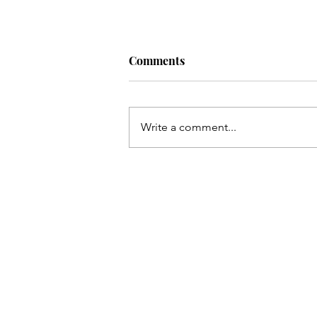
Comments
Write a comment...
Capoeira Music - Quem Nun
Jogou Capoeira