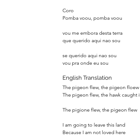
Coro
Pomba voou, pomba voou
vou me embora desta terra
que querido aqui nao sou
se querido aqui nao sou
vou pra onde eu sou
English Translation
The pigeon flew, the pigeon floew
The pigeon flew, the hawk caught i
The pigione flew, the pigeon flew
I am going to leave this land
Because I am not loved here